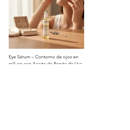
Eye Sérum – Contorno de ojos en
roll-on con Aceite de Pepita de Uva
20 ml
Precio
8,00 €
Agregar al carrito
Desmaquillante