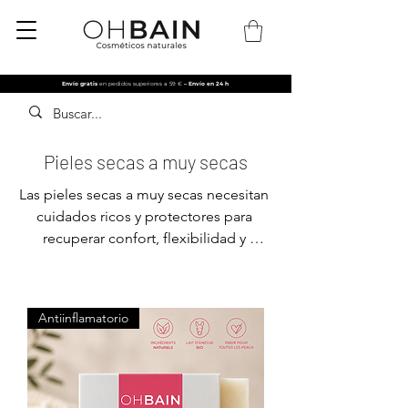
Envío gratis
en pedidos superiores a 59 €
– Envío en 24 h
Pieles secas a muy secas
Las pieles secas a muy secas necesitan 
cuidados ricos y protectores para 
recuperar confort, flexibilidad y 
luminosidad. Fragilizada por la falta de 
hidratación y una barrera cutánea 
debilitada, la piel seca se tensa, pica y 
Antiinflamatorio
puede presentar rojeces o zonas 
ásperas.

Los cuidados naturales OhBain están 
especialmente formulados para 