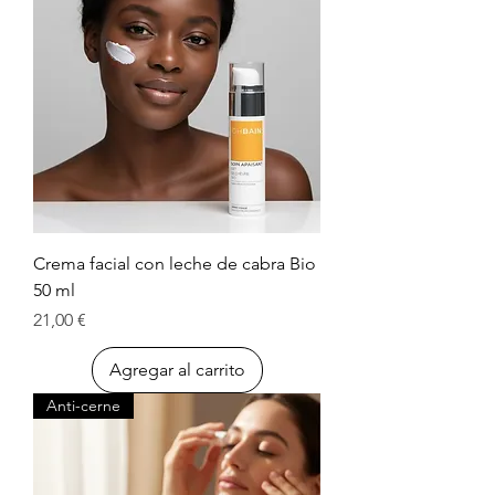
Crema facial con leche de cabra Bio
50 ml
Precio
21,00 €
Agregar al carrito
Anti-cerne