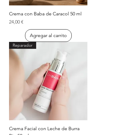
Crema con Baba de Caracol 50 ml
Precio
24,00 €
Agregar al carrito
Reparador
Crema Facial con Leche de Burra