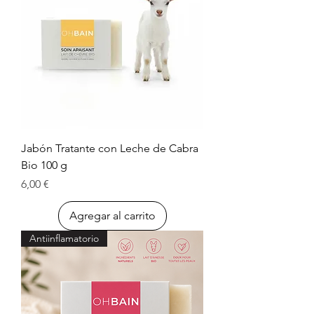
Jabón Tratante con Leche de Cabra
Bio 100 g
Precio
6,00 €
Agregar al carrito
Antiinflamatorio