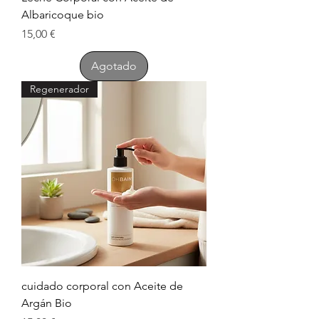
Albaricoque bio
Precio
15,00 €
Agotado
Regenerador
cuidado corporal con Aceite de
Argán Bio