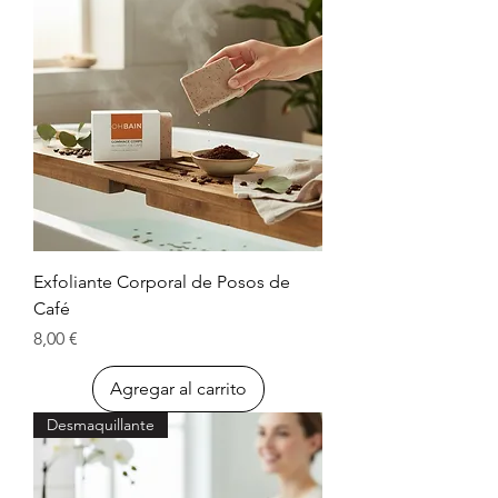
Exfoliante Corporal de Posos de
Café
Precio
8,00 €
Agregar al carrito
Desmaquillante