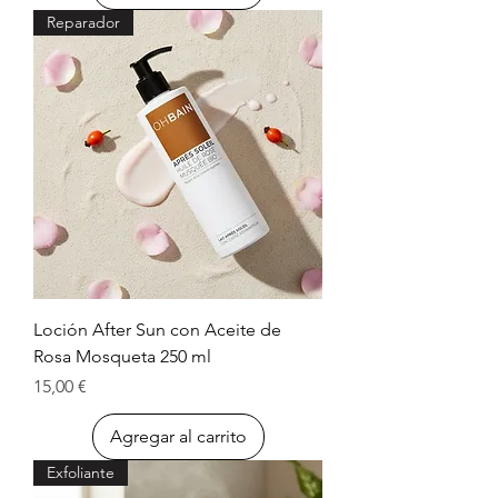
Reparador
Loción After Sun con Aceite de
Rosa Mosqueta 250 ml
Precio
15,00 €
Agregar al carrito
Exfoliante