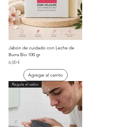
Jabón de cuidado con Leche de
Burra Bio 100 gr
Precio
6,00 €
Agregar al carrito
Regula el sebo