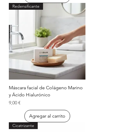
Redensificante
Máscara facial de Colágeno Marino
y Ácido Hialurónico
Precio
9,00 €
Agregar al carrito
Cicatrizante