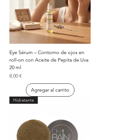
Eye Sérum – Contorno de ojos en
roll-on con Aceite de Pepita de Uva
20 ml
Precio
8,00 €
Agregar al carrito
Hidratante