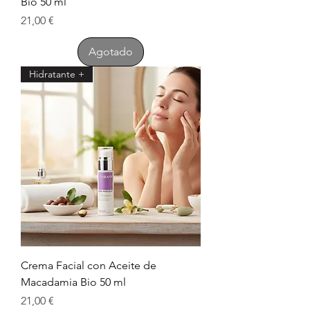
Bio 50 ml
Precio
21,00 €
Agotado
Hidratante +
Crema Facial con Aceite de
Macadamia Bio 50 ml
Precio
21,00 €