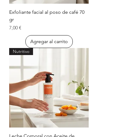
Exfoliante facial al poso de café 70
gr
Precio
7,00 €
Agregar al carrito
Nutritivo
Leche Corporal con Aceite de