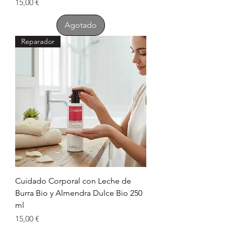
Precio
15,00 €
Agotado
Reparador
Cuidado Corporal con Leche de
Burra Bio y Almendra Dulce Bio 250
ml
Precio
15,00 €