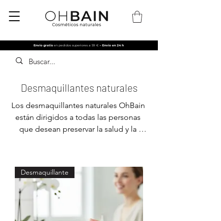
Envío gratis
en pedidos superiores a 59 €
– Envío en 24 h
Desmaquillantes naturales
Los desmaquillantes naturales OhBain 
están dirigidos a todas las personas 
que desean preservar la salud y la 
belleza de su piel a través de un ritual 
respetuoso y eficaz.

Son ideales para quienes utilizan 
Desmaquillante
maquillaje a diario y buscan un 
cuidado suave pero potente, así como 
para quienes desean limpiar su rostro 
de las impurezas y la contaminación 