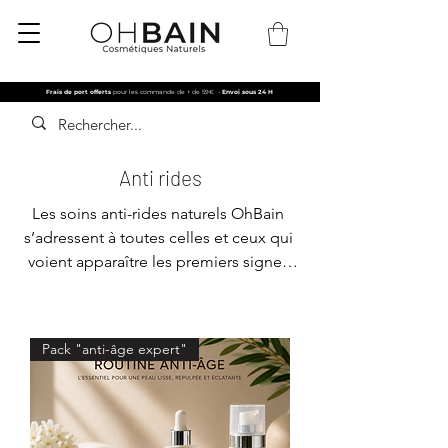
Frais de port offerts
pour les commande de + de 59€
-
Envoi sous 24 H
Anti rides
Les soins anti-rides naturels OhBain 
s’adressent à toutes celles et ceux qui 
voient apparaître les premiers signes 
du temps ou qui souhaitent agir sur 
des rides déjà installées. Ils 
conviennent particulièrement aux 
Pack "anti-âge expert"
peaux matures, sèches ou fatiguées, 
mais également aux peaux sensibles 
qui recherchent une alternative 
respectueuse et efficace. Les rides et 