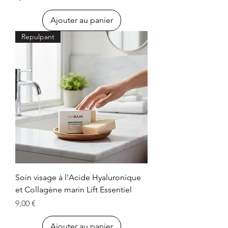
Ajouter au panier
Repulpant
Soin visage à l'Acide Hyaluronique
et Collagène marin Lift Essentiel
Prix
9,00 €
Ajouter au panier