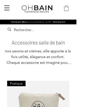
Frais de port offerts
pour les commande de + de 59€
-
Envoi sous 24 H
Accessoires salle de bain
nos savons et crèmes, elle apporte à la 
fois utilité, élégance et confort. 
Chaque accessoire est imaginé pour 
s’intégrer harmonieusement dans la 
salle de bain, afin de transformer un 
geste quotidien en une expérience 
Pratique
raffinée. Plus que de simples 
compléments, ces objets deviennent 
des alliés indispensables pour 
prolonger l’efficacité des soins et 