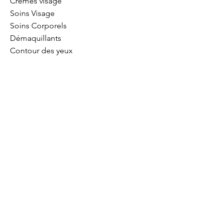
Crèmes visage
Soins Visage
Soins Corporels
Démaquillants
Contour des yeux
Soins Cheveux
Blog & Conseils
Support
Expédition et retours
Politique de boutique
Paiement 100% sécurisé
Politique de cookies
Mentions légales & CGV
La marque Ohbain