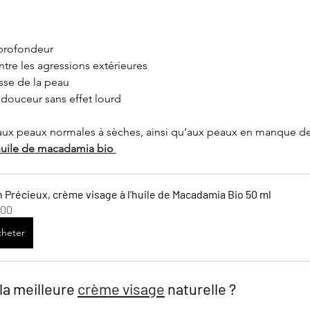
 profondeur
ntre les agressions extérieures
sse de la peau
 douceur sans effet lourd
 aux peaux normales à sèches, ainsi qu’aux peaux en manque de 
huile de macadamia bio
n Précieux, crème visage à l'huile de Macadamia Bio 50 ml
.00
heter
a meilleure 
crème visage
 naturelle ?