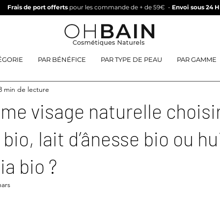
Frais de port offerts
pour les commande de + de 59€
-
Envoi sous 24 H
ÉGORIE
PAR BÉNÉFICE
PAR TYPE DE PEAU
PAR GAMME
3 min de lecture
me visage naturelle choisir 
bio, lait d’ânesse bio ou hu
a bio ?
mars