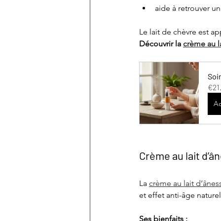
aide à retrouver u
Le lait de chèvre est a
Découvrir la 
crème au l
Soi
€21
Ac
Crème au lait d’â
La 
crème au lait d’ânes
et effet anti-âge naturel
Ses bienfaits :