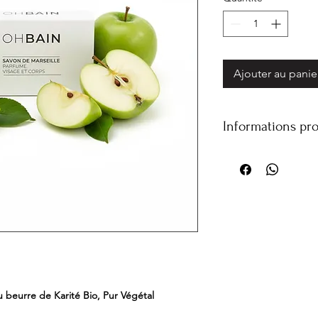
Ajouter au panie
Informations pro
Ingrédients
Sodium palmate, sod
Butyrospermum parkii
chloride, glycerin, s
Conseils d’utilisation
Faire mousser sur pe
pour un usage quotidi
FAQ
u beurre de Karité Bio, Pur Végétal