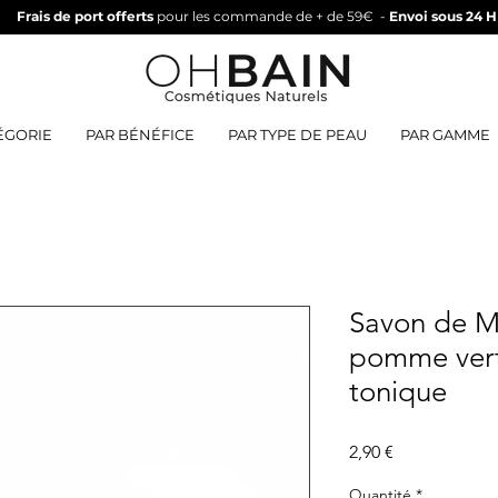
Frais de port offerts
pour les commande de + de 59€
-
Envoi sous 24 H
ÉGORIE
PAR BÉNÉFICE
PAR TYPE DE PEAU
PAR GAMME
Savon de Ma
pomme verte
tonique
Prix
2,90 €
Quantité
*