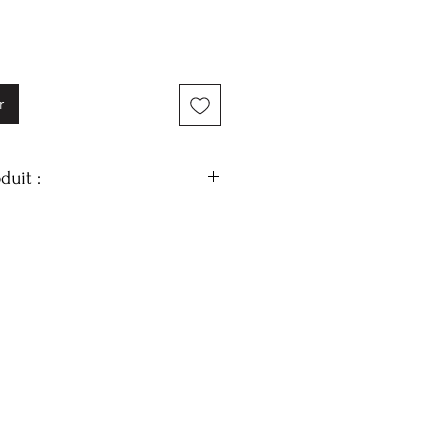
r
duit :
ium kernelate, aqua, parfum,
 (beurre de karité bio), sodium
odium hydroxide.
au humide puis rincer. Convient
en sur le corps et les mains.