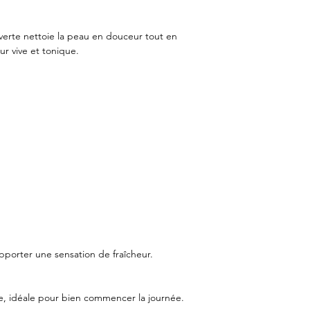
Ce savon est-il rafraîc
Oui, il apporte une s
verte nettoie la peau en douceur tout en
Peut-on l’utiliser le m
ur vive et tonique.
Oui, il est idéal pour
Convient-il à tous le
Oui.
Assèche-t-il la peau ?
Non.
pporter une sensation de fraîcheur.
nte, idéale pour bien commencer la journée.