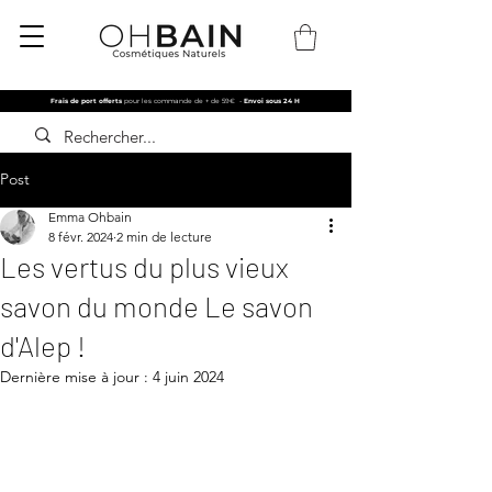
Frais de port offerts
pour les commande de + de 59€
-
Envoi sous 24 H
Post
Emma Ohbain
8 févr. 2024
2 min de lecture
Les vertus du plus vieux
savon du monde Le savon
d'Alep !
Dernière mise à jour :
4 juin 2024