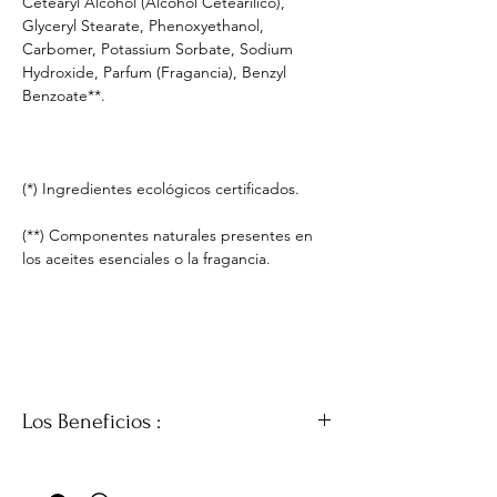
Cetearyl Alcohol (Alcohol Cetearílico),
Glyceryl Stearate, Phenoxyethanol,
Carbomer, Potassium Sorbate, Sodium
Hydroxide, Parfum (Fragancia), Benzyl
Benzoate**.
(*) Ingredientes ecológicos certificados.
(**) Componentes naturales presentes en
los aceites esenciales o la fragancia.
Los Beneficios :
Reparación Profunda :
El aceite de rosa
mosqueta orgánico es conocido por sus