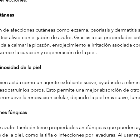
utáneas
n de afecciones cutáneas como eczema, psoriasis y dermatitis s
r alivio con el jabón de azufre. Gracias a sus propiedades anti
uda a calmar la picazón, enrojecimiento e irritación asociada co
vorece la curación y regeneración de la piel.
inosidad de la piel
ién actúa como un agente exfoliante suave, ayudando a eliminar
desobstruir los poros. Esto permite una mejor absorción de otr
 promueve la renovación celular, dejando la piel más suave, lumi
nes fúngicas
e azufre también tiene propiedades antifúngicas que pueden ay
s de la piel, como la tiña o infecciones por levaduras. Al usar r