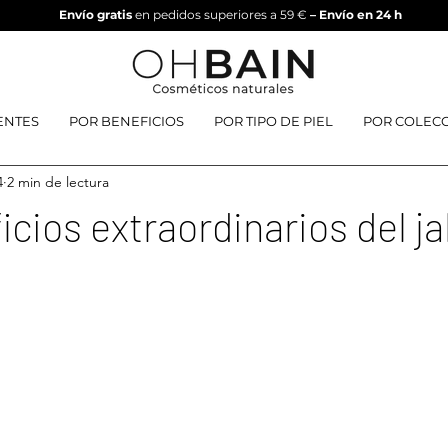
Envío gratis
en pedidos superiores a 59 €
– Envío en 24 h
ENTES
POR BENEFICIOS
POR TIPO DE PIEL
POR COLEC
4
2 min de lectura
icios extraordinarios del j