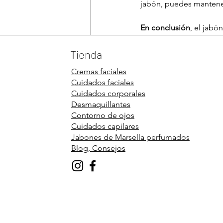
jabón, puedes mantener
En conclusión
, el jabó
apariencia de su piel. 
de la piel para una piel
Tienda
Cremas faciales
https://www.ohbain.co
Cuidados faciales
Cuidados corporales
Desmaquillantes
Contorno de ojos
Cuidados capilares
Entradas recientes
Jabones de Marsella perfumados
Blog, Consejos