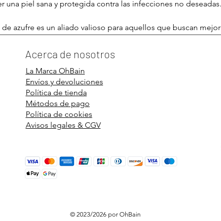
 una piel sana y protegida contra las infecciones no deseadas
n de azufre es un aliado valioso para aquellos que buscan mejora
Con sus múltiples beneficios, merece un lugar destacado en tu 
 radiante y luminosa todos los días.
Acerca de nosotros
La Marca OhBain
m/product-page/savon-au-soufre-100gr
Envíos y devoluciones
Política de tienda
Métodos de pago
Política de cookies
Avisos legales & CGV
© 2023/2026 por OhBain