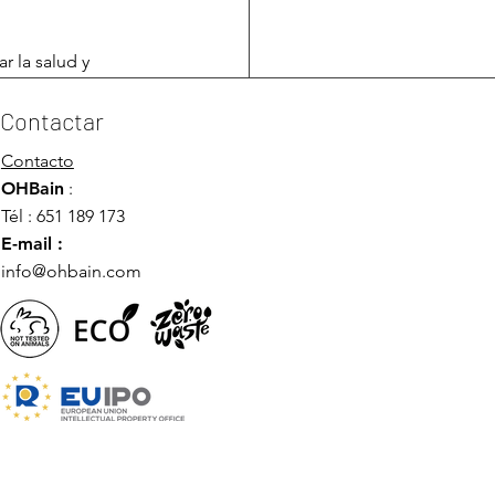
.
r la salud y 
rutina de cuidado 
Contactar
Contacto
OHBain
:
Tél : 651 189 173
E-mail :
info@ohbain.com
Ver todo